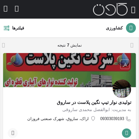
کشاورزی
فیلترها
نمایش
7
نتيجه
باز
تولیدی نوار تیپ نگین پلاست در ساروق
به مدیریت: ابوالفضل محمدی ساروقی
09303039193
اراک، ساروق، شهرک صنعتی فروزان