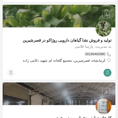
باز
تولید و فروش نشا گیاهان دارویی روژاکو در قصرشیرین
به مدیریت: پارسا غلامی
09189460980
کرمانشاه، قصرشیرین، مجتمع گلخانه ای شهید دکامی زاده
باز
کارخانه تولید برنج یاسمن در رشت