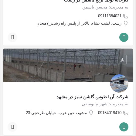
به مدیریت: محسن یاسمن
09111384021
رشت، لشت نشاء، بالاتر از پلیس راه رشت_لاهیجان
باز
شرکت آریا طوس گلشن سبز در مشهد
به مدیریت: شهرام یوسفی
09154019410
مشهد، خین عرب، خیابان طرحچی 23