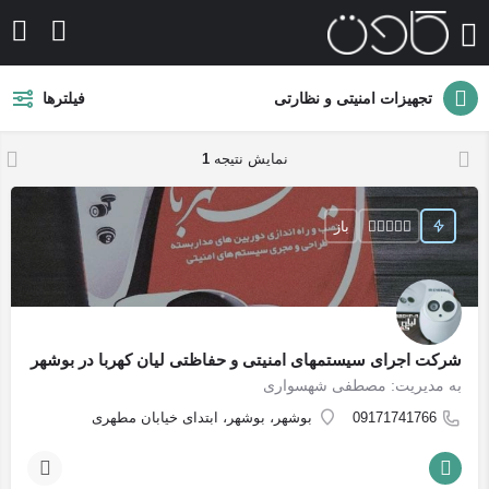
تجهیزات امنیتی و نظارتی
فیلترها
نمایش نتیجه
1
باز
شرکت اجرای سیستمهای امنیتی و حفاظتی لیان کهربا در بوشهر
به مدیریت: مصطفی شهسواری
09171741766
بوشهر، بوشهر، ابتدای خیابان مطهری