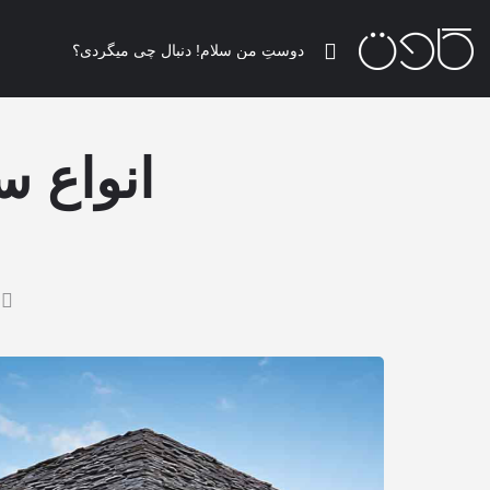
انواع س