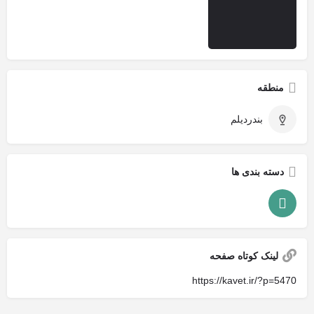
منطقه
بندردیلم
دسته بندی ها
لینک کوتاه صفحه
https://kavet.ir/?p=5470