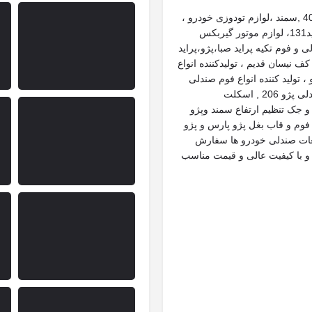
صندلی کامل انواع خودروها، لوازم صندلی پژو 206, پژو 405 ,سمند ،لوازم تودوزی خودرو ،
فوم زین دوچرخه ، مکانیزم بخواب پراید صبا ،مکانیزم پراید131، لوازم موتور گیربکس
40 , تولید نایلون صندلی و فوم تکیه پراید صبا،پژو،پراید
کف نیسان قدیم ، تولیدکننده انواع
تولید کننده انواع فوم صندلی
خودرو و تولید کننده فوم کفی عقب پژو 405 و اسکلت صندلی پژو 206 , اسکلت
فی و فوم پشتی عقب خودرو پژو 405 جدید و جک تنظیم ارتفاع سمند وپژو
ندجدید و فوم پشت سری 405 و تولید فوم و قاب بغل پژو پارس و پژو
قطعات صندلی خودرو ها سفارش
و با کیفیت عالی و قیمت مناسب