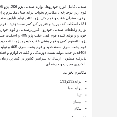
برقی، صندلی عقب و فوم کف پژو 5
131، اسکلت کف پراید و فنر پر کن کمر سمندجدید ، فوم 
لوازم وقطعات صندلی خودرو ، فنرزیرصندلی و فوم خودرو ، 
پژو405،فوم ک
فوم پشت سری سم
405قدیم جدید ,تولید بست دوزندگی و کلیه ی لوازم و 
پذیرفته میشود ، ارسال به سراسر کشور در کمترین زمان 
با کادری مجرب و حرفه ای
مکانیزم بخواب:
پراید132و131
پراید صبا
تیبا
نیسان
پیکان