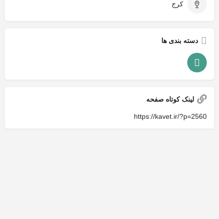
کرج
دسته بندی ها
لینک کوتاه صفحه
https://kavet.ir/?p=2560