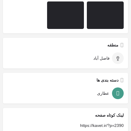
منطقه
فاضل آباد
دسته بندی ها
عطاری
لینک کوتاه صفحه
https://kavet.ir/?p=2390