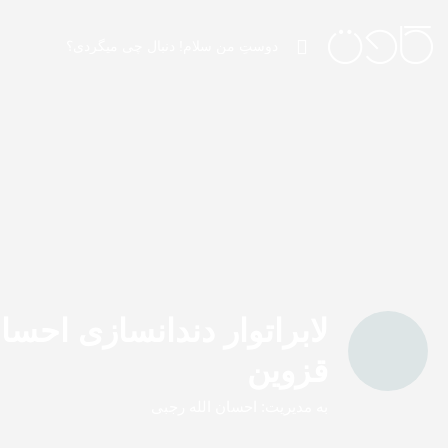
لابراتوار دندانسازی احسا
قزوین
به مدیریت: احسان الله رجبی