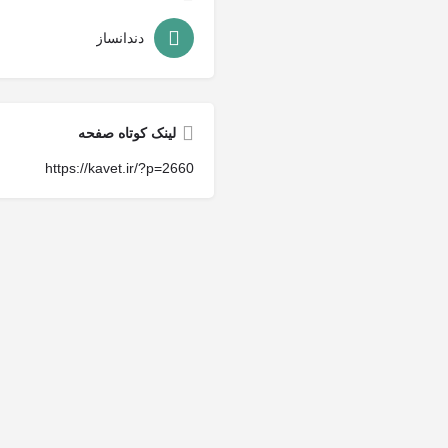
دندانساز
لینک کوتاه صفحه
https://kavet.ir/?p=2660