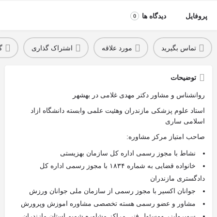
پروفایل
دیدگاه ها
0
تماس بگیرید
مورد علاقه
اشتراک گذاری
گ
توضیحات
روانشناس و مشاور دکتر مهدی غلامی در بهشهر
استاد علوم پزشکی مازندران و‌هئیت علمی وابسته دانشگاه ازاد
اسلامی ساری
صاحب امتیاز مرکز مشاوره:
نشاط با مجوز رسمی اداره کل سازمان بهزیستی
خانواده قضایی به شماره ۱۸۳۴ با مجوز رسمی اداره کل
دادگستری مازندران
جوانان اکسیر با مجوز رسمی از سازمان ملی جوانان و‌رزش
مشاور و عضو رسمی هسته تخصصی مشاوره اموزش و‌پرورش
سوپروایزر و‌مسئول فنی مراکز مشاوره شمیم استان مازندران